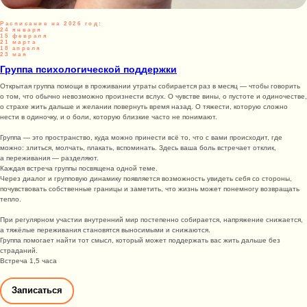
Расписание на 2026 год:
24 января
15 февраля
21 марта
18 апреля
23 мая
Группа психологической поддержки
Открытая группа помощи в проживании утраты собирается раз в месяц — чтобы говорить
о том, что обычно невозможно произнести вслух. О чувстве вины, о пустоте и одиночестве,
о страхе жить дальше и желании повернуть время назад. О тяжести, которую сложно
нести в одиночку, и о боли, которую близкие часто не понимают.
Группа — это пространство, куда можно принести всё то, что с вами происходит, где
можно: злиться, молчать, плакать, вспоминать. Здесь ваша боль встречает отклик,
а переживания — разделяют.
Каждая встреча группы посвящена одной теме.
Через диалог и групповую динамику появляется возможность увидеть себя со стороны,
почувствовать собственные границы и заметить, что жизнь может понемногу возвращать
тепло.
При регулярном участии внутренний мир постепенно собирается, напряжение снижается,
а тяжёлые переживания становятся выносимыми и снижаются.
Группа помогает найти тот смысл, который может поддержать вас жить дальше без
страданий.
Встреча 1,5 часа
Записаться