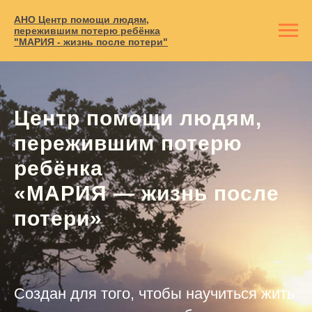
АНО Центр помощи людям,
пережившим потерю ребёнка
"МАРИЯ - жизнь после потери"
Центр помощи людям,
пережившим потерю
ребёнка
«МАРИЯ — жизнь после
потери»
Создан для того, чтобы научиться жить