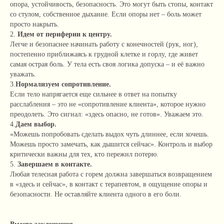
опора, устойчивость, безопасность. Это могут быть стопы, контакт
со стулом, собственное дыхание. Если опоры нет – боль может
просто накрыть.
2.
Идем от периферии к центру.
Легче и безопаснее начинать работу с конечностей (рук, ног),
постепенно приближаясь к грудной клетке и горлу, где живет
самая острая боль. У тела есть своя логика допуска – и её важно
уважать.
3.
Нормализуем сопротивление.
Если тело напрягается еще сильнее в ответ на попытку
расслабления – это не «сопротивление клиента», которое нужно
преодолеть. Это сигнал: «здесь опасно, не готов». Уважаем это.
4.
Даем выбор.
«Можешь попробовать сделать выдох чуть длиннее, если хочешь.
Можешь просто замечать, как дышится сейчас». Контроль и выбор
критически важны для тех, кто пережил потерю.
5.
Завершаем в контакте.
Любая телесная работа с горем должна завершаться возвращением
в «здесь и сейчас», в контакт с терапевтом, в ощущение опоры и
безопасности. Не оставляйте клиента одного в его боли.