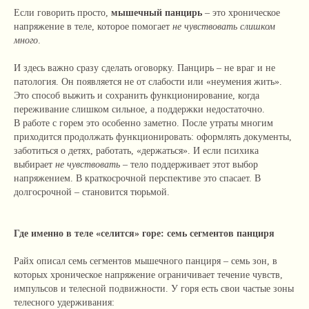
Если говорить просто,
мышечный панцирь
– это хроническое
напряжение в теле, которое помогает
не чувствовать слишком
много
.
И здесь важно сразу сделать оговорку. Панцирь – не враг и не
патология. Он появляется не от слабости или «неумения жить».
Это способ выжить и сохранить функционирование, когда
переживание слишком сильное, а поддержки недостаточно.
В работе с горем это особенно заметно. После утраты многим
приходится продолжать функционировать: оформлять документы,
заботиться о детях, работать, «держаться». И если психика
выбирает
не чувствовать
– тело поддерживает этот выбор
напряжением. В краткосрочной перспективе это спасает. В
долгосрочной – становится тюрьмой.
Где именно в теле «селится» горе: семь сегментов панциря
Райх описал семь сегментов мышечного панциря – семь зон, в
которых хроническое напряжение ограничивает течение чувств,
импульсов и телесной подвижности. У горя есть свои частые зоны
телесного удерживания: