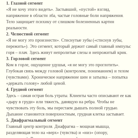
1. Глазной сегмент
«Я не хочу этого видеть». Застывший, «пустой» взгляд,
напряжение в области лба, частые головные боли напряжения.
Тело защищает психику от слишком болезненных картин
реальности.
2. Челюстной сегмент
«Я не могу это произнести». Стиснутые зубы («стиснув зубы,
пережить»). Это сегмент, который держит самый главный импульс
горя – плач. Здесь живут непролитые слезы и непрожитый крик.
3. Горловой сегмент
Ком в горле, ощущение удушья, «я не могу это проглотить».
Глубокая связь между головой (контролем, пониманием) и телом
(чувствами). Хроническое напряжение шеи и затылка – попытка
«держать голову» любой ценой.
4. Грудной сегмент
Здесь – самая острая боль утраты. Клиенты часто описывают ее как
«дыру в груди» или тяжесть, давящую на ребра. Чтобы не
чувствовать эту боль, мы перестаем дышать полной грудью.
Дыхание становится поверхностным, грудная клетка застывает.
5. Диафрагмальный сегмент
Главный центр контроля. Диафрагма – мощная мышца,
разделяющая тело на «верх» (чувства) и «низ» (опору,