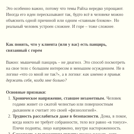
Это особенно важно, потому что темы Райха нередко упрощают.
Иногда его идеи пересказывают так, будто всё в человеке можно
объяснить одной причиной или одним «главным блоком». Но
реальный человек устроен сложнее. И горе – тоже сложнее.
Как понять, что у клиента (или у вас) есть панцирь,
связанный с горем
Важно: мышечный панцирь – не диагноз. Это способ посмотреть
на свое тело с большим интересом и меньшим осуждением. Не в
логике «что со мной не так?», а в логике:
как именно я привык
держать себя, когда мне больно?
Основные признаки:
Хроническое напряжение, ставшее незаметным.
Человек
годами живет со сжатой челюстью или поверхностным
дыханием и считает это своей «физиологией».
Трудность расслабиться даже в безопасности.
Дома, в покое,
когда никто не требует собранности, тело все равно «в тонусе».
Плечи подняты, лицо напряжено, внутри настороженность.