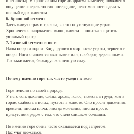
инстинкты). В хроническом горе диафрагма каменеет, появляется
ощущение «пережатости» посередине, невозможность сделать
полный вдох животом.
6. Брюшной сегмент
Здесь живут страх и тревога, часто сопутствующие утрате.
Хроническое напряжение мышц живота – попытка защитить
уязвимый центр.
7. Тазовый сегмент и ноги
Наша опора и корни. Когда рушится мир после утраты, теряется и
опора. Ноги становятся «ватными» или, наоборот, деревянными.
Таз зажимается, блокируя жизненную силу.
Почему именно горе так часто уходит в тело
Горе телесно по своей природе.
У него есть дыхание, слёзы, дрожь, голос, тяжесть в груди, ком в
горле, слабость в ногах, пустота в животе. Оно просит движения,
времени, иногда плача, иногда молчания, иногда просто
присутствия рядом с тем, что стало слишком большим.
Но именно горе очень часто оказывается под запретом.
Нас учат держаться.