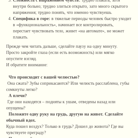
Сложность с выражением чувств:
трудно плакать, хотя
внутри больно; трудно злиться открыто, зато много скрытого
напряжения; трудно понять, что именно чувствуешь.
Специфика в горе:
в тяжелые периоды человек быстро уходит
в «функциональность», начинает все контролировать,
перестает чувствовать тело, живет «на автомате», не может
плакать.
Прежде чем читать дальше, сделайте паузу на одну минуту.
Просто закройте глаза (если есть возможность) или мягко
опустите взгляд.
И обратите внимание:
Что происходит с вашей челюстью?
Она сжата? Зубы соприкасаются? Или челюсть расслаблена, губы
сомкнуты легко?
А плечи?
Где они находятся – подняты к ушам, отведены назад или
опущены?
Положите одну руку на грудь, другую на живот. Сделайте
обычный вдох.
Куда пошел воздух? Только в грудь? Дошел до живота? Где вы
чувствуете преграду?